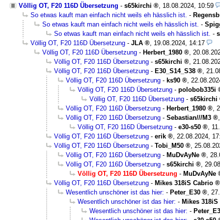
Völlig OT, F20 116D Übersetzung
-
s65kirchi
,
18.08.2024, 10:59
So etwas kauft man einfach nicht weils eh hässlich ist.
-
Regensb
So etwas kauft man einfach nicht weils eh hässlich ist.
-
Spig
So etwas kauft man einfach nicht weils eh hässlich ist.
-
s
Völlig OT, F20 116D Übersetzung
-
JLA
,
19.08.2024, 14:17
Völlig OT, F20 116D Übersetzung
-
Herbert_1980
,
20.08.20
Völlig OT, F20 116D Übersetzung
-
s65kirchi
,
21.08.202
Völlig OT, F20 116D Übersetzung
-
E30_S14_S38
,
21.0
Völlig OT, F20 116D Übersetzung
-
ks90
,
22.08.202
Völlig OT, F20 116D Übersetzung
-
polobob335i
Völlig OT, F20 116D Übersetzung
-
s65kirchi
Völlig OT, F20 116D Übersetzung
-
Herbert_1980
,
2
Völlig OT, F20 116D Übersetzung
-
Sebastian///M3
Völlig OT, F20 116D Übersetzung
-
e30-s50
,
11
Völlig OT, F20 116D Übersetzung
-
erik
,
22.08.2024, 17
Völlig OT, F20 116D Übersetzung
-
Tobi_M50
,
25.08.20
Völlig OT, F20 116D Übersetzung
-
MuDvAyNe
,
28.
Völlig OT, F20 116D Übersetzung
-
s65kirchi
,
29.08
Völlig OT, F20 116D Übersetzung
-
MuDvAyNe
Völlig OT, F20 116D Übersetzung
-
Mikes 318iS Cabrio
Wesentlich unschöner ist das hier:
-
Peter_E30
,
27
Wesentlich unschöner ist das hier:
-
Mikes 318iS
Wesentlich unschöner ist das hier:
-
Peter_E