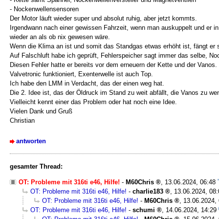
- Nockenwellensensoren
Der Motor läuft wieder super und absolut ruhig, aber jetzt kommts.
Irgendwann nach einer gewissen Fahrzeit, wenn man auskuppelt und er in d
wieder an als ob nix gewesen wäre.
Wenn die Klima an ist und somit das Standgas etwas erhöht ist, fängt er 
Auf Falschluft habe ich geprüft, Fehlerspeicher sagt immer das selbe, 
Diesen Fehler hatte er bereits vor dem erneuern der Kette und der Vanos.
Valvetronic funktioniert, Exenterwelle ist auch Top.
Ich habe den LMM in Verdacht, das der einen weg hat.
Die 2. Idee ist, das der Öldruck im Stand zu weit abfällt, die Vanos zu w
Vielleicht kennt einer das Problem oder hat noch eine Idee.
Vielen Dank und Gruß
Christian
antworten
gesamter Thread:
OT: Probleme mit 316ti e46, Hilfe!
-
M60Chris
,
13.06.2024, 06:48
OT: Probleme mit 316ti e46, Hilfe!
-
charlie183
,
13.06.2024, 08:
OT: Probleme mit 316ti e46, Hilfe!
-
M60Chris
,
13.06.2024,
OT: Probleme mit 316ti e46, Hilfe!
-
schumi
,
14.06.2024, 14:29