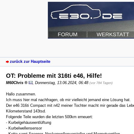
FORUM
WERKSTATT
zurück zur Hauptseite
OT: Probleme mit 316ti e46, Hilfe!
M60Chris
,
Donnerstag, 13.06.2024, 06:48
(vor 784 Tagen)
Hallo zusammen.
Ich muss hier mal nachfragen, ob mir vielleicht jemand eine Lösung hat.
Der e46 316ti Compact mit n42 meiner Tochter macht mir gerade das Leb
Kilometerstand 143tsd.
Folgende Teile wurden die letzten 500km erneuert:
- Kurbelgehäuseentlüftung
- Kurbelwellensensor
- Kette samt Spanner, Nockenwellenversteller und Magnetventilen