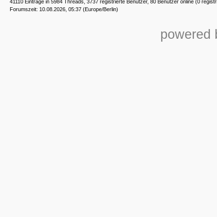
41110 Einträge in 5984 Threads, 3737 registrierte Benutzer, 80 Benutzer online (0 registr
Forumszeit: 10.08.2026, 05:37 (Europe/Berlin)
powered b