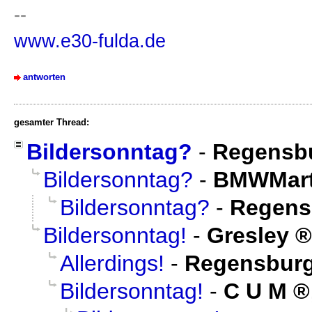
--
www.e30-fulda.de
antworten
gesamter Thread:
Bildersonntag?
-
Regensb
Bildersonntag?
-
BMWMart
Bildersonntag?
-
Regens
Bildersonntag!
-
Gresley
Allerdings!
-
Regensburg
Bildersonntag!
-
C U M