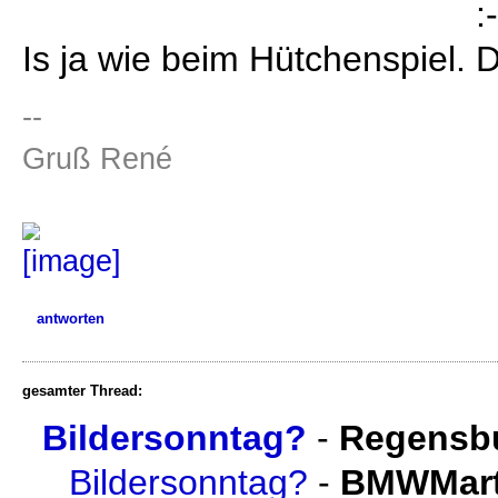
Is ja wie beim Hütchenspiel.
--
Gruß René
antworten
gesamter Thread:
Bildersonntag?
-
Regensb
Bildersonntag?
-
BMWMart