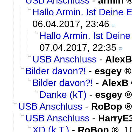
USB Anschluss
-
armin
Hallo Armin. Ist Deine E
06.04.2017, 23:46
Hallo Armin. Ist Deine
07.04.2017, 22:35
USB Anschluss
-
AlexB
Bilder davon?!
-
esgey
Bilder davon?!
-
AlexB
Danke (kT)
-
esgey
USB Anschluss
-
RoBop
USB Anschluss
-
HarryE
XD (k.T.)
-
RoBop
,
1