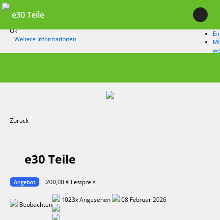
e30 Teile
Durch die Nutzung unserer Dienste erklärst du dich damit einverstanden,
dass wir Cookies setzen.
Ok
Ei
Weitere Informationen
Mi
we
Zurück
e30 Teile
200,00 € Festpreis
Angebot
1023x Angesehen
08 Februar 2026
Beobachten