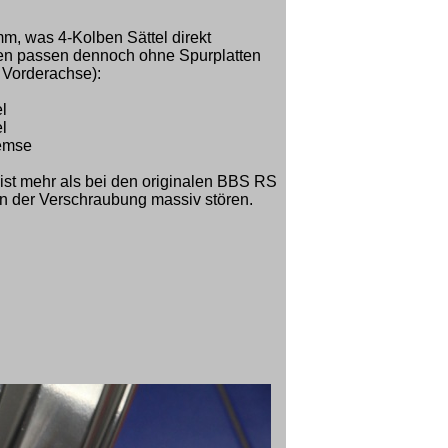
m, was 4-Kolben Sättel direkt
gen passen dennoch ohne Spurplatten
 Vorderachse):
l
l
emse
ist mehr als bei den originalen BBS RS
rn der Verschraubung massiv stören.