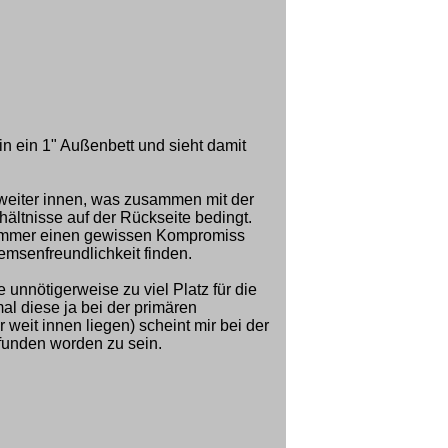
in ein 1" Außenbett und sieht damit
s weiter innen, was zusammen mit der
ältnisse auf der Rückseite bedingt.
 immer einen gewissen Kompromiss
emsenfreundlichkeit finden.
 unnötigerweise zu viel Platz für die
al diese ja bei der primären
 weit innen liegen) scheint mir bei der
funden worden zu sein.