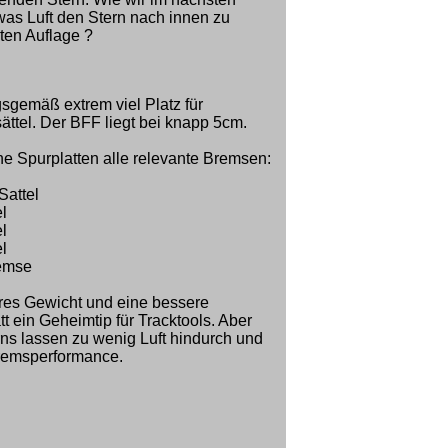
was Luft den Stern nach innen zu
sten Auflage ?
gsgemäß extrem viel Platz für
ttel. Der BFF liegt bei knapp 5cm.
e Spurplatten alle relevante Bremsen:
Sattel
l
l
l
emse
eres Gewicht und eine bessere
t ein Geheimtip für Tracktools. Aber
rns lassen zu wenig Luft hindurch und
Bremsperformance.