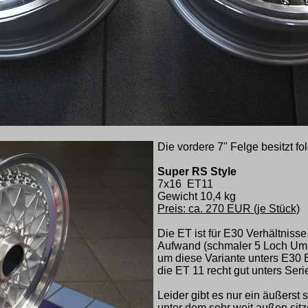
Die vordere 7" Felge besitzt f
Super RS Style
7x16 ET11
Gewicht 10,4 kg
Preis: ca. 270 EUR (je Stück)
Die ET ist für E30 Verhältnisse
Aufwand (schmaler 5 Loch Umba
um diese Variante unters E30
die ET 11 recht gut unters Seri
Leider gibt es nur ein äußerst 
unter dem sehr weit außen sit