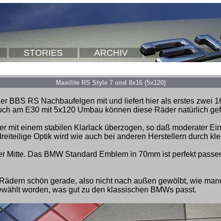
STORIES
ARCHIV
Maxilite RS Style 7 und 8x16 (5x120)
der BBS RS Nachbaufelgen mit und liefert hier als erstes zwei 16
ch am E30 mit 5x120 Umbau können diese Räder natürlich ge
ller mit einem stabilen Klarlack überzogen, so daß moderater Ei
dreiteilige Optik wird wie auch bei anderen Herstellern durch kle
r Mitte. Das BMW Standard Emblem in 70mm ist perfekt pass
le Rädern schön gerade, also nicht nach außen gewölbt, wie ma
gewählt worden, was gut zu den klassischen BMWs passt.