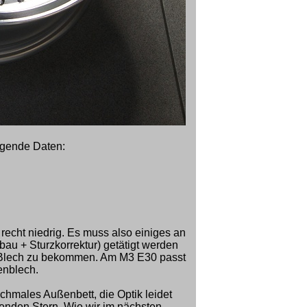
olgende Daten:
 recht niedrig. Es muss also einiges an
u + Sturzkorrektur) getätigt werden
 Blech zu bekommen. Am M3 E30 passt
enblech.
schmales Außenbett, die Optik leidet
zenden Stern. Wie wir im nächsten