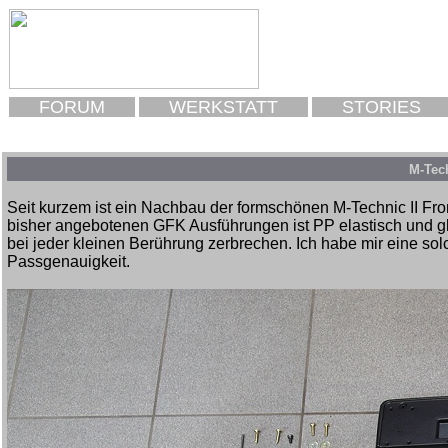
FORUM
WERKSTATT
STORIES
M-Tech
Seit kurzem ist ein Nachbau der formschönen M-Technic II Fr
bisher angebotenen GFK Ausführungen ist PP elastisch und glat
bei jeder kleinen Berührung zerbrechen. Ich habe mir eine sol
Passgenauigkeit.