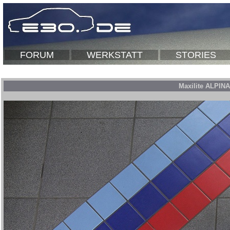
FORUM
WERKSTATT
STORIES
Maxilite ALPINA