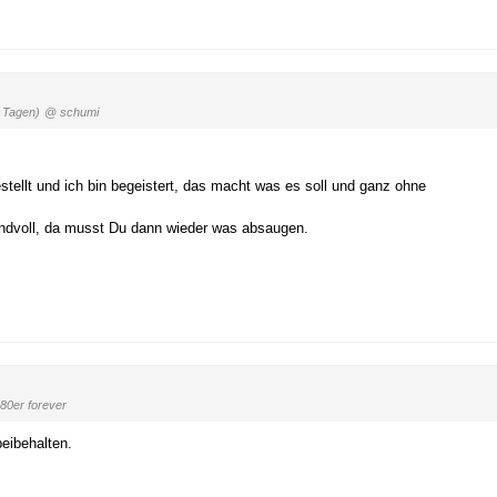
 Tagen)
@ schumi
estellt und ich bin begeistert, das macht was es soll und ganz ohne
Randvoll, da musst Du dann wieder was absaugen.
80er forever
eibehalten.