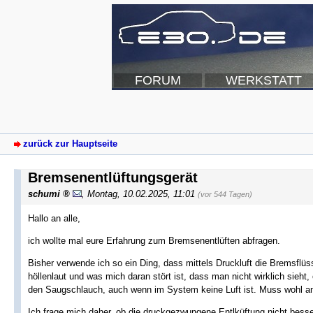
FORUM
WERKSTATT
zurück zur Hauptseite
Bremsenentlüftungsgerät
schumi
,
Montag, 10.02.2025, 11:01
(vor 544 Tagen)
Hallo an alle,
ich wollte mal eure Erfahrung zum Bremsenentlüften abfragen.
Bisher verwende ich so ein Ding, dass mittels Druckluft die Bremsflüss
höllenlaut und was mich daran stört ist, dass man nicht wirklich sie
den Saugschlauch, auch wenn im System keine Luft ist. Muss wohl am
Ich frage mich daher, ob die druckgezwungene Entlküftung nicht besser