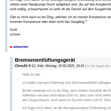
mittels einer Handpumpe Druck aufgebaut wird, der auf den Ausgleichb
sind mäßig, schwachpunkt ist wohl oft der Deckel auf dem Ausgelichb
Gibt es nicht auch so ein Ding, welches ich an meinen Kompressor an
externen Kompressor oder eben nicht das Saugding ?
Gruß
schumi
antworten
Bremsenentlüftungsgerät
ChrisAS
,
Köln
,
Montag, 10.02.2025, 14:41
(vor 544 Tagen)
@ s
Hallo an alle,
ich wollte mal eure Erfahrung zum Bremsenentlüften abfragen
Bisher verwende ich so ein Ding, dass mittels Druckluft die B
höllenlaut und was mich daran stört ist, dass man nicht wirk
den Saugschlauch, auch wenn im System keine Luft ist. Muss
Ich frage mich daher, ob die druckgezwungene Entlküftung nic