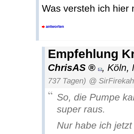
Was versteh ich hier 
antworten
Empfehlung Kr
ChrisAS
,
Köln
,
737 Tagen)
@ SirFireka
So, die Pumpe ka
super raus.
Nur habe ich jetz