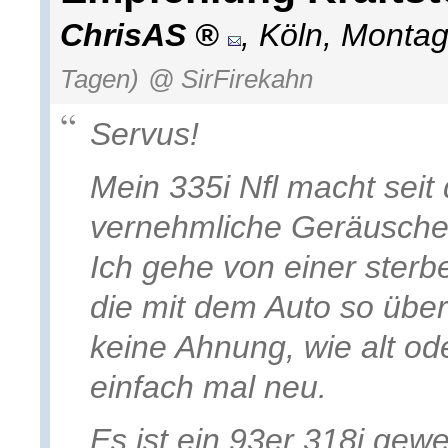
ChrisAS
,
Köln
,
Montag
Tagen)
@ SirFirekahn
Servus!
Mein 335i Nfl macht seit
vernehmliche Geräusche
Ich gehe von einer ster
die mit dem Auto so üb
keine Ahnung, wie alt od
einfach mal neu.
Es ist ein 93er 318i ge