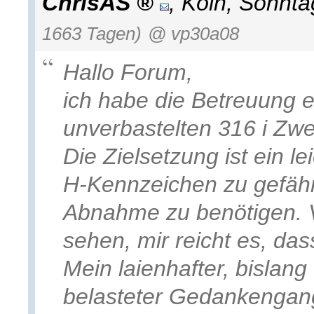
ChrisAS
,
Köln
,
Sonnta
1663 Tagen)
@ vp30a08
Hallo Forum,
ich habe die Betreuung ei
unverbastelten 316 i Zwe
Die Zielsetzung ist ein l
H-Kennzeichen zu gefäh
Abnahme zu benötigen. V
sehen, mir reicht es, das
Mein laienhafter, bislan
belasteter Gedankengan