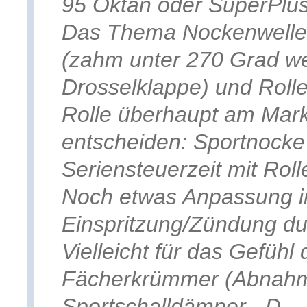
95 Oktan oder SuperPlus
Das Thema Nockenwelle 
(zahm unter 270 Grad we
Drosselklappe) und Rolle
Rolle überhaupt am Markt
entscheiden: Sportnocke
Seriensteuerzeit mit Roll
Noch etwas Anpassung i
Einspritzung/Zündung du
Vielleicht für das Gefüh
Fächerkrümmer (Abnahme
Sportschalldämper. -D