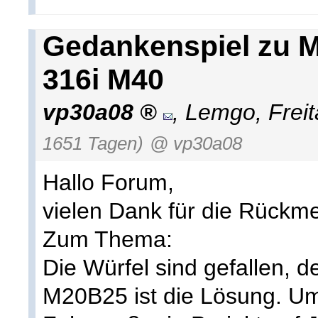
Gedankenspiel zu M
316i M40
vp30a08
,
Lemgo
,
Frei
1651 Tagen)
@ vp30a08
Hallo Forum,
vielen Dank für die Rückm
Zum Thema:
Die Würfel sind gefallen, d
M20B25 ist die Lösung. 