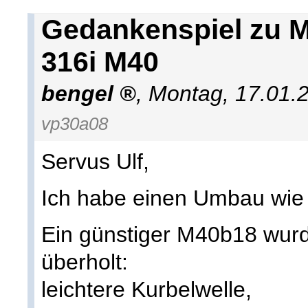
Gedankenspiel zu M
316i M40
bengel
,
Montag, 17.01.
vp30a08
Servus Ulf,
Ich habe einen Umbau wie di
Ein günstiger M40b18 wurd
überholt:
leichtere Kurbelwelle,