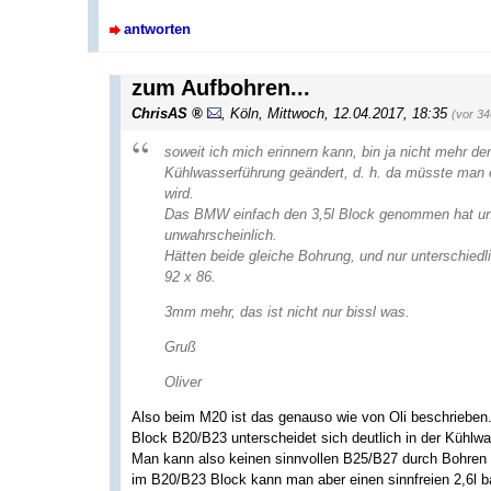
antworten
zum Aufbohren...
ChrisAS
,
Köln
,
Mittwoch, 12.04.2017, 18:35
(vor 3
soweit ich mich erinnern kann, bin ja nicht mehr de
Kühlwasserführung geändert, d. h. da müsste man e
wird.
Das BMW einfach den 3,5l Block genommen hat und
unwahrscheinlich.
Hätten beide gleiche Bohrung, und nur unterschiedl
92 x 86.
3mm mehr, das ist nicht nur bissl was.
Gruß
Oliver
Also beim M20 ist das genauso wie von Oli beschrieben
Block B20/B23 unterscheidet sich deutlich in der Kühl
Man kann also keinen sinnvollen B25/B27 durch Bohren a
im B20/B23 Block kann man aber einen sinnfreien 2,6l 