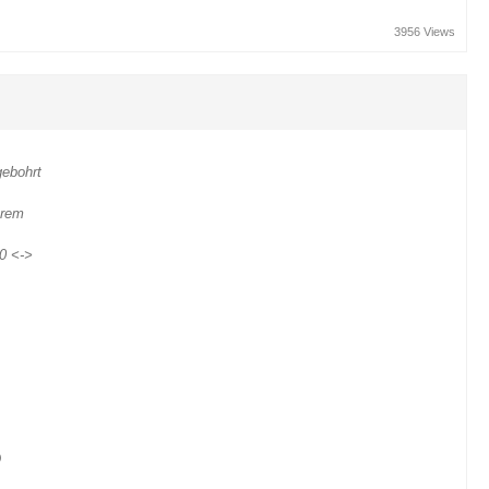
3956 Views
gebohrt
trem
80 <->
)