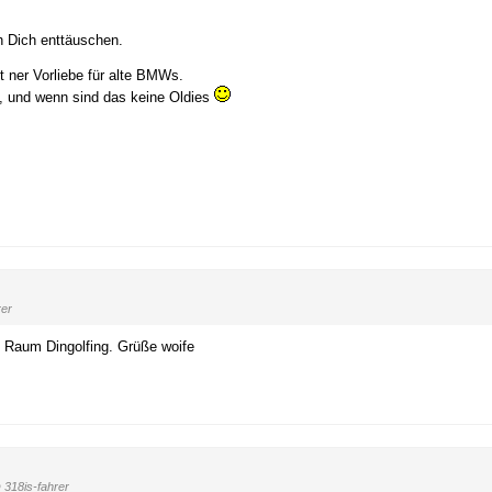
 Dich enttäuschen.
it ner Vorliebe für alte BMWs.
, und wenn sind das keine Oldies
rer
 Raum Dingolfing. Grüße woife
 318is-fahrer