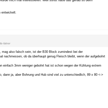
 Würde mich mal interessieren. Weil sonst hätte das genau so beim
 entwickelt.
is-fahrer
e, mag also falsch sein, ist der B30 Block zumindest bei der
al nachmessen, ob da überhaupt genug Fleisch bleibt, wenn der aufgebohrt
 einfach 3mm weniger gebohrt hat ist schon wegen der Kühlung extrem
, dann ja, aber Bohrung und Hub sind viel zu unterschiedlich, 89 x 80 <->