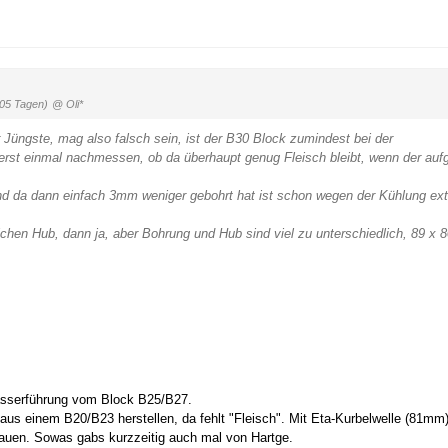
405 Tagen)
@ Oli*
r Jüngste, mag also falsch sein, ist der B30 Block zumindest bei der
rst einmal nachmessen, ob da überhaupt genug Fleisch bleibt, wenn der auf
 da dann einfach 3mm weniger gebohrt hat ist schon wegen der Kühlung ex
ichen Hub, dann ja, aber Bohrung und Hub sind viel zu unterschiedlich, 89 x 
.
wasserführung vom Block B25/B27.
us einem B20/B23 herstellen, da fehlt "Fleisch". Mit Eta-Kurbelwelle (81mm
bauen. Sowas gabs kurzzeitig auch mal von Hartge.