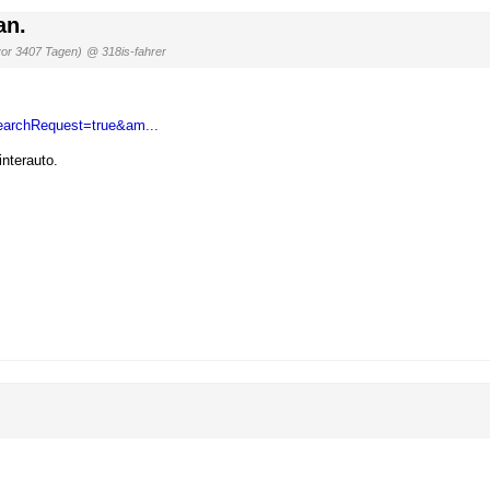
an.
vor 3407 Tagen)
@ 318is-fahrer
SearchRequest=true&am...
nterauto.