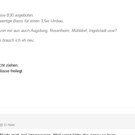
eise B30 angeboten.
wertige Basis für einen 3,5er Umbau.
on mir aus auch Augsburg, Rosenheim, Mühldorf, Ingolstadt usw?
e brauch ich eh neu.
cht ziehen,
üsse freilegt.
@ G-Nate