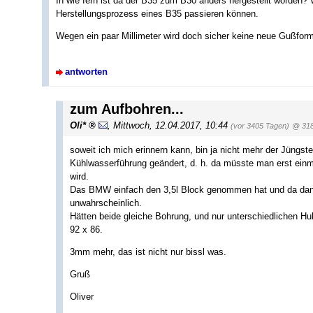
In wie fern ist da der B35 zum B30 anders hergestellt worden?
Herstellungsprozess eines B35 passieren können.
Wegen ein paar Millimeter wird doch sicher keine neue Gußform
antworten
zum Aufbohren...
Oli*
,
Mittwoch, 12.04.2017, 10:44
(vor 3405 Tagen)
@ 318
soweit ich mich erinnern kann, bin ja nicht mehr der Jüngst
Kühlwasserführung geändert, d. h. da müsste man erst einm
wird.
Das BMW einfach den 3,5l Block genommen hat und da dann
unwahrscheinlich.
Hätten beide gleiche Bohrung, und nur unterschiedlichen Hub
92 x 86.
3mm mehr, das ist nicht nur bissl was.
Gruß
Oliver