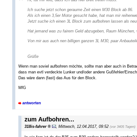
Ich suche jetzt schon geraume Zeit einen M30 Block ab 86.
Als ich einen 3,5er Motor gesucht habe, hat man mir reihenw
Jetzt suche ich einen 3L Block zum aufbohren lassen als neu
Hat jemand was zu fairem Geld abzugeben, Raum München, v
Von mir aus auch nen billigen ganzen 3L M30, paar Anbauteil
Grüße
Wenn man soviel aufbohren möchte, sollte man aber auch in Betra
dass man evtl verdeckte Lunker und/oder andere Gußfehler/Einschl
Das wäre dann (fast) das Aus für den Block.
MfG
antworten
zum Aufbohren...
318is-fahrer
,
Mittwoch, 12.04.2017, 09:52
(vor 3405 Tagen)