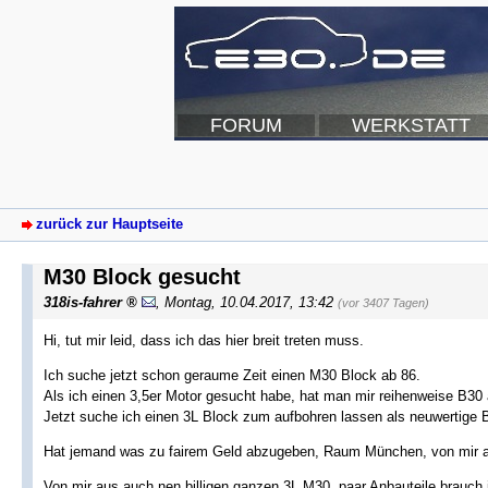
FORUM
WERKSTATT
zurück zur Hauptseite
M30 Block gesucht
318is-fahrer
,
Montag, 10.04.2017, 13:42
(vor 3407 Tagen)
Hi, tut mir leid, dass ich das hier breit treten muss.
Ich suche jetzt schon geraume Zeit einen M30 Block ab 86.
Als ich einen 3,5er Motor gesucht habe, hat man mir reihenweise B30
Jetzt suche ich einen 3L Block zum aufbohren lassen als neuwertige 
Hat jemand was zu fairem Geld abzugeben, Raum München, von mir a
Von mir aus auch nen billigen ganzen 3L M30, paar Anbauteile brauch 