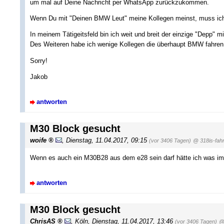
um mal auf Deine Nachricht per WhatsApp zurückzukommen.
Wenn Du mit "Deinen BMW Leut" meine Kollegen meinst, muss ich
In meinem Tätigeitsfeld bin ich weit und breit der einzige "Depp" m
Des Weiteren habe ich wenige Kollegen die überhaupt BMW fahren
Sorry!
Jakob
antworten
M30 Block gesucht
woife
,
Dienstag, 11.04.2017, 09:15
(vor 3406 Tagen)
@ 318is-fah
Wenn es auch ein M30B28 aus dem e28 sein darf hätte ich was im
antworten
M30 Block gesucht
ChrisAS
,
Köln
,
Dienstag, 11.04.2017, 13:46
(vor 3406 Tagen)
@