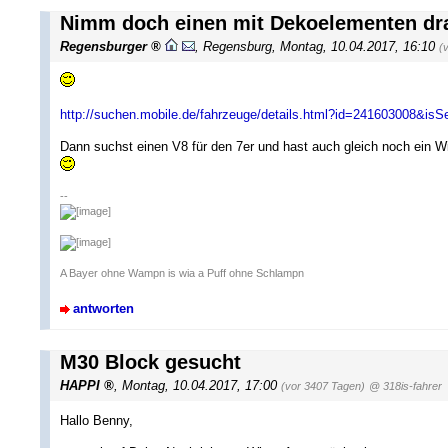
Nimm doch einen mit Dekoelementen dr
Regensburger
,
Regensburg
,
Montag, 10.04.2017, 16:10
(
http://suchen.mobile.de/fahrzeuge/details.html?id=241603008&is
Dann suchst einen V8 für den 7er und hast auch gleich noch ein Wi
--
A Bayer ohne Wampn is wia a Puff ohne Schlampn
antworten
M30 Block gesucht
HAPPI
,
Montag, 10.04.2017, 17:00
(vor 3407 Tagen)
@ 318is-fahrer
Hallo Benny,