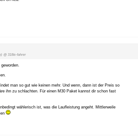
n)
@ 318is-fahrer
ar geworden.
men.
indet man so gut wie keinen mehr. Und wenn, dann ist der Preis so
e ihn zu schlachten. Für einen M30 Paket kannst dir schon fast
edingt wählerisch ist, was die Laufleistung angeht. Mittlerweile
olen