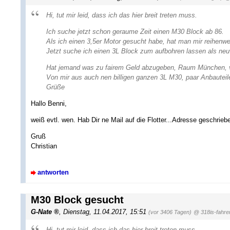
Hi, tut mir leid, dass ich das hier breit treten muss.
Ich suche jetzt schon geraume Zeit einen M30 Block ab 86.
Als ich einen 3,5er Motor gesucht habe, hat man mir reihenw
Jetzt suche ich einen 3L Block zum aufbohren lassen als neu
Hat jemand was zu fairem Geld abzugeben, Raum München, v
Von mir aus auch nen billigen ganzen 3L M30, paar Anbauteil
Grüße
Hallo Benni,
weiß evtl. wen. Hab Dir ne Mail auf die Flotter...Adresse geschrieb
Gruß
Christian
antworten
M30 Block gesucht
G-Nate
,
Dienstag, 11.04.2017, 15:51
(vor 3406 Tagen)
@ 318is-fahre
Hi, tut mir leid, dass ich das hier breit treten muss.