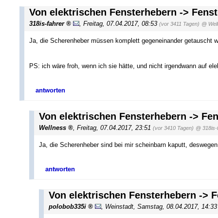
Von elektrischen Fensterhebern -> Fens
318is-fahrer
,
Freitag, 07.04.2017, 08:53
(vor 3411 Tagen)
@ Wel
Ja, die Scherenheber müssen komplett gegeneinander getauscht w
PS: ich wäre froh, wenn ich sie hätte, und nicht irgendwann auf e
antworten
Von elektrischen Fensterhebern -> Fe
Wellness
,
Freitag, 07.04.2017, 23:51
(vor 3410 Tagen)
@ 318is-
Ja, die Scherenheber sind bei mir scheinbarn kaputt, deswegen w
antworten
Von elektrischen Fensterhebern -> 
polobob335i
,
Weinstadt
,
Samstag, 08.04.2017, 14:3