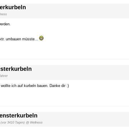
terkurbeln
lness
erden.
lektr. umbauen müsste...
nsterkurbeln
fahrer
ollte ich auf kurbeln bauen. Danke dir :)
Fensterkurbeln
3
(vor 3410 Tagen)
@ Wellness