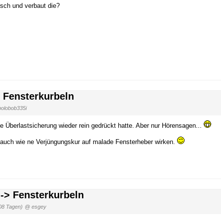
isch und verbaut die?
> Fensterkurbeln
olobob335i
Überlastsicherung wieder rein gedrückt hatte. Aber nur Hörensagen...
h auch wie ne Verjüngungskur auf malade Fensterheber wirken.
 -> Fensterkurbeln
08 Tagen)
@ esgey