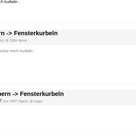
h kurbeln...
rn -> Fensterkurbeln
en)
@ 318is-fahrer
ecker noch kurbeln...
bern -> Fensterkurbeln
07
(vor 3407 Tagen)
@ esgey