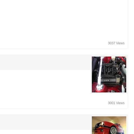
3037 Views
3001 Views