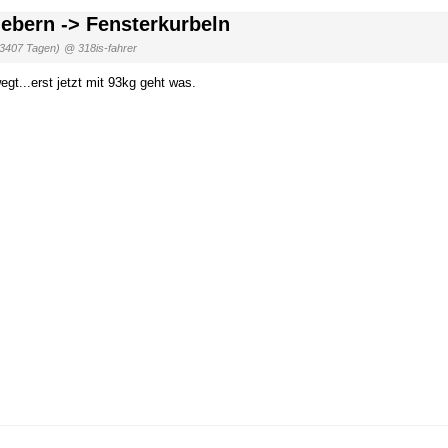
hebern -> Fensterkurbeln
 3407 Tagen)
@ 318is-fahrer
gt...erst jetzt mit 93kg geht was.