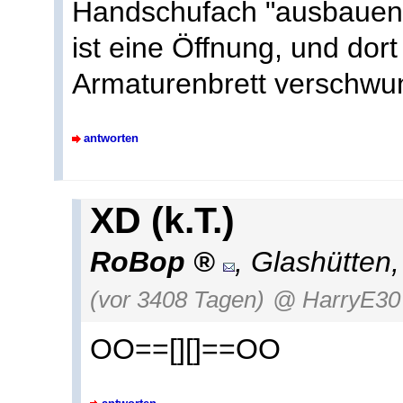
Handschufach "ausbauen
ist eine Öffnung, und dor
Armaturenbrett verschwun
antworten
XD (k.T.)
RoBop
,
Glashütten
(vor 3408 Tagen)
@ HarryE30
OO==[][]==OO