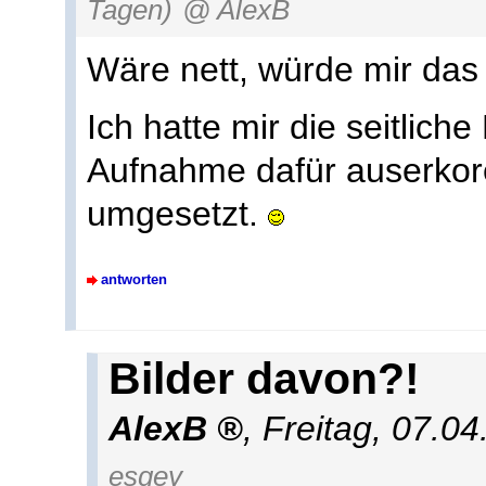
Tagen)
@ AlexB
Wäre nett, würde mir das
Ich hatte mir die seitlic
Aufnahme dafür auserkore
umgesetzt.
antworten
Bilder davon?!
AlexB
,
Freitag, 07.0
esgey