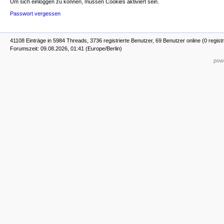
Um sich einloggen zu können, müssen Cookies aktiviert sein.
Passwort vergessen
41108 Einträge in 5984 Threads, 3736 registrierte Benutzer, 69 Benutzer online (0 registr
Forumszeit: 09.08.2026, 01:41 (Europe/Berlin)
powe