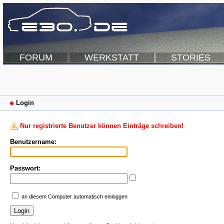
FORUM
WERKSTATT
STORIES
Login
Nur registrierte Benutzer können Einträge schreiben!
Benutzername:
Passwort:
an diesem Computer automatisch einloggen