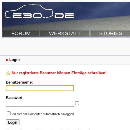
FORUM
WERKSTATT
STORIES
Login
Nur registrierte Benutzer können Einträge schreiben!
Benutzername:
Passwort:
an diesem Computer automatisch einloggen