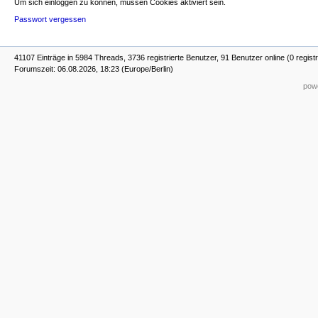
Um sich einloggen zu können, müssen Cookies aktiviert sein.
Passwort vergessen
41107 Einträge in 5984 Threads, 3736 registrierte Benutzer, 91 Benutzer online (0 registr
Forumszeit: 06.08.2026, 18:23 (Europe/Berlin)
powe