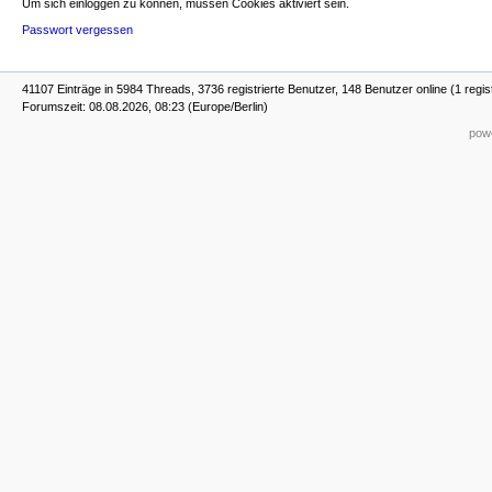
Um sich einloggen zu können, müssen Cookies aktiviert sein.
Passwort vergessen
41107 Einträge in 5984 Threads, 3736 registrierte Benutzer, 148 Benutzer online (1 regis
Forumszeit: 08.08.2026, 08:23 (Europe/Berlin)
powe