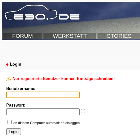
FORUM
WERKSTATT
STORIES
Login
Nur registrierte Benutzer können Einträge schreiben!
Benutzername:
Passwort:
an diesem Computer automatisch einloggen