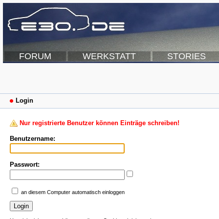
FORUM
WERKSTATT
STORIES
Login
Nur registrierte Benutzer können Einträge schreiben!
Benutzername:
Passwort:
an diesem Computer automatisch einloggen