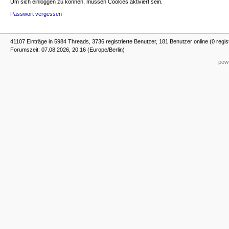
Um sich einloggen zu können, müssen Cookies aktiviert sein.
Passwort vergessen
41107 Einträge in 5984 Threads, 3736 registrierte Benutzer, 181 Benutzer online (0 regis
Forumszeit: 07.08.2026, 20:16 (Europe/Berlin)
powe