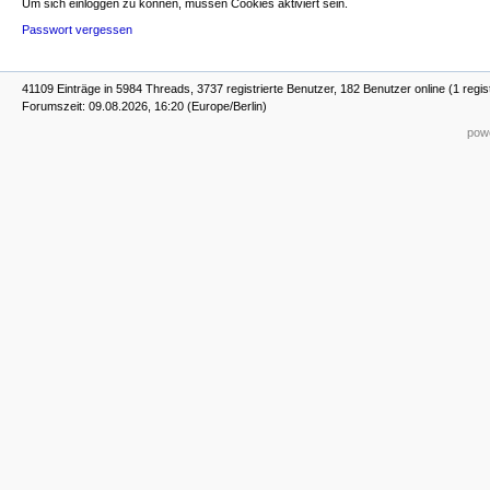
Um sich einloggen zu können, müssen Cookies aktiviert sein.
Passwort vergessen
41109 Einträge in 5984 Threads, 3737 registrierte Benutzer, 182 Benutzer online (1 regis
Forumszeit: 09.08.2026, 16:20 (Europe/Berlin)
powe