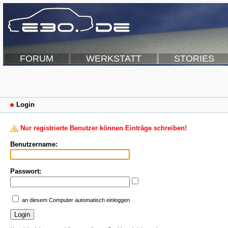
FORUM
WERKSTATT
STORIES
Login
Nur registrierte Benutzer können Einträge schreiben!
Benutzername:
Passwort:
an diesem Computer automatisch einloggen