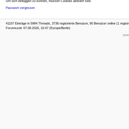
Um sich einloggen zu können, müssen Cookies aktiviert sein.
Passwort vergessen
41107 Einträge in 5984 Threads, 3736 registrierte Benutzer, 90 Benutzer online (1 registr
Forumszeit: 07.08.2026, 10:47 (Europe/Berlin)
powe