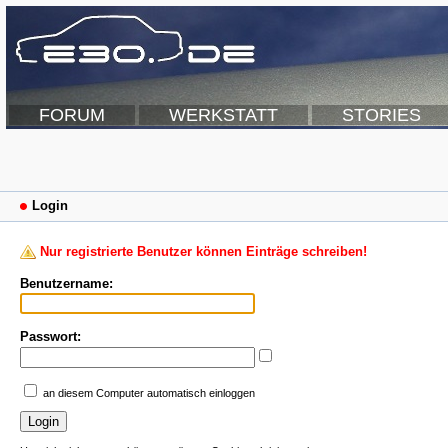
FORUM
WERKSTATT
STORIES
Login
Nur registrierte Benutzer können Einträge schreiben!
Benutzername:
Passwort:
an diesem Computer automatisch einloggen