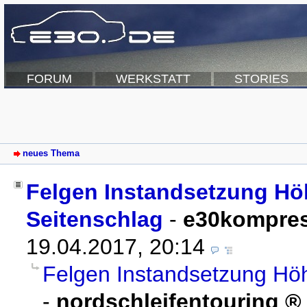
FORUM
WERKSTATT
STORIES
neues Thema
Felgen Instandsetzung H
Seitenschlag
-
e30kompre
19.04.2017, 20:14
Felgen Instandsetzung Hö
-
nordschleifentouring