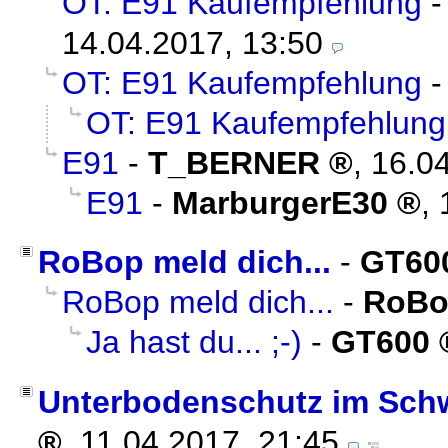
OT: E91 Kaufempfehlung
14.04.2017, 13:50
OT: E91 Kaufempfehlung
OT: E91 Kaufempfehlung
E91
-
T_BERNER
,
16.04
E91
-
MarburgerE30
,
RoBop meld dich...
-
GT60
RoBop meld dich...
-
RoBo
Ja hast du... ;-)
-
GT600
Unterbodenschutz im Schw
,
11.04.2017, 21:45