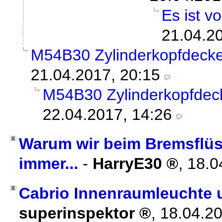
Es ist vo
21.04.2
M54B30 Zylinderkopfdeckel
21.04.2017, 20:15
M54B30 Zylinderkopfdeck
22.04.2017, 14:26
Warum wir beim Bremsflüss
immer...
-
HarryE30
,
18.0
Cabrio Innenraumleuchte 
superinspektor
,
18.04.2