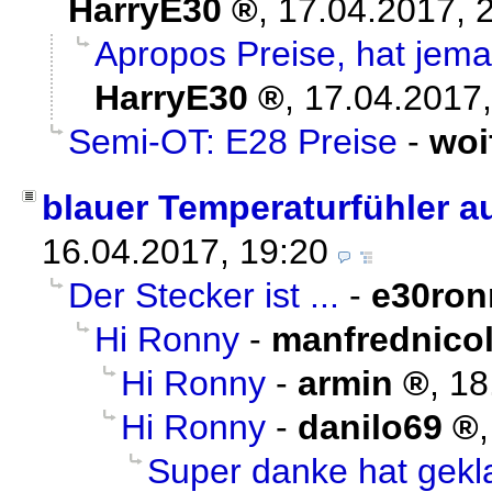
HarryE30
,
17.04.2017, 
Apropos Preise, hat jem
HarryE30
,
17.04.2017,
Semi-OT: E28 Preise
-
woi
blauer Temperaturfühler 
16.04.2017, 19:20
Der Stecker ist ...
-
e30ron
Hi Ronny
-
manfrednico
Hi Ronny
-
armin
,
18
Hi Ronny
-
danilo69
Super danke hat gekl