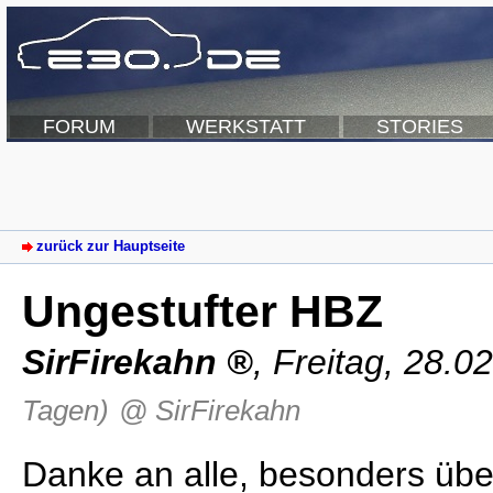
FORUM
WERKSTATT
STORIES
zurück zur Hauptseite
Ungestufter HBZ
SirFirekahn
,
Freitag, 28.0
Tagen)
@ SirFirekahn
Danke an alle, besonders üb