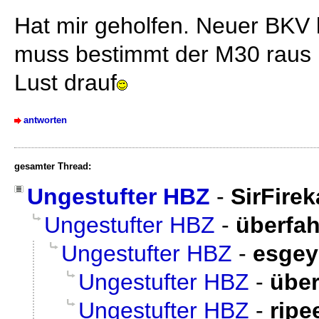
Hat mir geholfen. Neuer BKV 
muss bestimmt der M30 raus 
Lust drauf
antworten
gesamter Thread:
Ungestufter HBZ
-
SirFire
Ungestufter HBZ
-
überfa
Ungestufter HBZ
-
esgey
Ungestufter HBZ
-
übe
Ungestufter HBZ
-
ripe