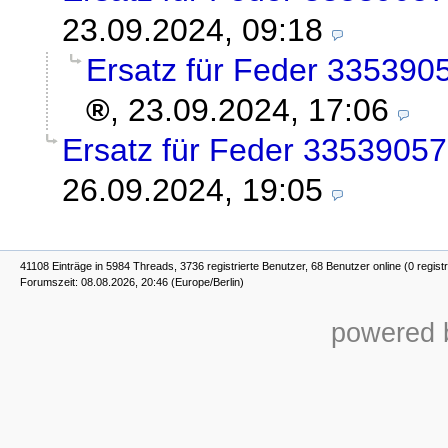
23.09.2024, 09:18
Ersatz für Feder 335390
,
23.09.2024, 17:06
Ersatz für Feder 33539057
26.09.2024, 19:05
41108 Einträge in 5984 Threads, 3736 registrierte Benutzer, 68 Benutzer online (0 registr
Forumszeit: 08.08.2026, 20:46 (Europe/Berlin)
powered b