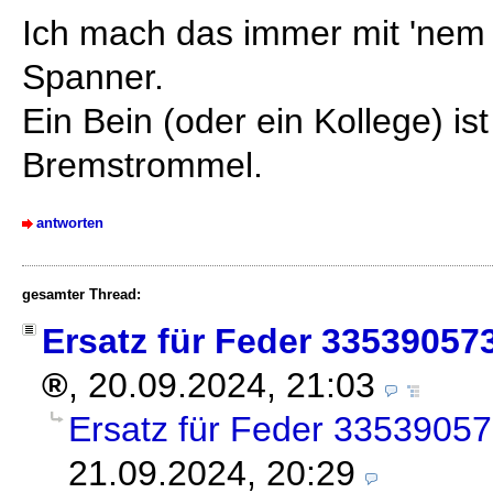
Ich mach das immer mit 'nem 
Spanner.
Ein Bein (oder ein Kollege) ist
Bremstrommel.
antworten
gesamter Thread:
Ersatz für Feder 33539057
,
20.09.2024, 21:03
Ersatz für Feder 33539057
21.09.2024, 20:29